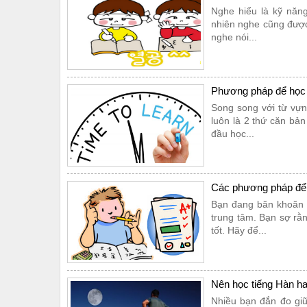
Nghe hiểu là kỹ năn
nhiên nghe cũng được
nghe nói...
Phương pháp để học 
Song song với từ vựn
luôn là 2 thứ căn bản
đầu học...
Các phương pháp để 
Bạn đang băn khoăn v
trung tâm. Bạn sợ rằ
tốt. Hãy để...
​Nên học tiếng Hàn h
Nhiều bạn đắn đo giữ