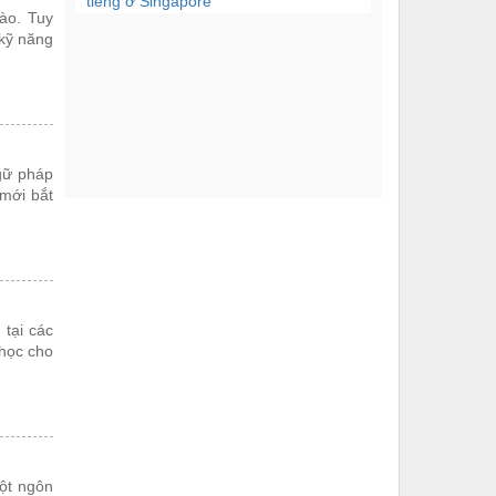
tiếng ở Singapore
ào. Tuy
 kỹ năng
Giống như tất cả các
nước, Hàn Quốc có điểm
tham quan đại diện mà...
Nếu bạn muốn trải
nghiệm sự kỳ diệu và
gữ pháp
lộng lẫy của mùa thu ở
 mới bắt
châu...
Để học tiếng Hàn tốt bạn
cần có phương pháp học
hiệu quả. Hôm nay,...
tại các
học cho
Hàn Quốc cung cấp các
dịch vụ du lịch rất hấp
dẫn và chất lượng,...
ột ngôn