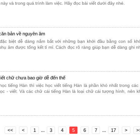
này và trong quá trình làm việc. Hãy đọc bài viết dưới đây nhé.
 căn bản về nguyên âm
 đặc biệt dễ dàng nắm bắt với những bạn khởi đầu bằng con số kh
hụ âm được tổng kết tỉ mỉ. Cách đọc rõ ràng giúp bạn dễ dàng ghi 
viết chữ chưa bao giờ dễ đến thế
ọc tiếng Hàn thì việc học viết tiếng Hàn là phần khó nhất trong các
ọc - viết. Và các chữ cái tiếng Hàn là loại chữ cái tượng hình, nên 
<<
<
1
...
3
4
5
6
7
...
17
>
>