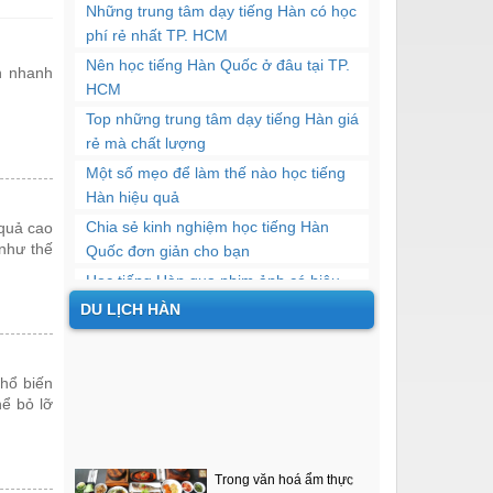
Những trung tâm dạy tiếng Hàn có học
phí rẻ nhất TP. HCM
Nên học tiếng Hàn Quốc ở đâu tại TP.
n nhanh
HCM
Top những trung tâm dạy tiếng Hàn giá
rẻ mà chất lượng
​Một số mẹo để làm thế nào học tiếng
Hàn hiệu quả
Chia sẻ kinh nghiệm học tiếng Hàn
 quả cao
 như thế
Quốc đơn giản cho bạn
Học tiếng Hàn qua phim ảnh có hiệu
quả không?
DU LỊCH HÀN
5 thủ thuật học tiếng Hàn hiệu quả nhất
Địa chỉ học tiếng Hàn chất lượng tại
phổ biến
quận 10
hể bỏ lỡ
Top 10 trung tâm dạy tiếng Hàn uy tín
tại TP. HCM
Trong văn hoá ẩm thực
Thông tin về học phí các khóa học tiếng
Hàn Quốc, đồ ăn của họ