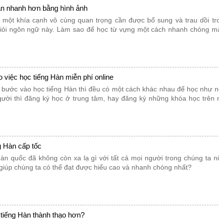
àn nhanh hơn bằng hình ảnh
à một khía cạnh vô cùng quan trọng cần được bổ sung và trau dồi t
iỏi ngôn ngữ này. Làm sao để học từ vựng một cách nhanh chóng mà 
 việc học tiếng Hàn miễn phí online
u bước vào học tiếng Hàn thì đều có một cách khác nhau để học như n
người thì đăng ký học ở trung tâm, hay đăng ký những khóa học trên 
g Hàn cấp tốc
hàn quốc đã không còn xa lạ gì với tất cả mọi người trong chúng ta 
giúp chúng ta có thể đạt được hiểu cao và nhanh chóng nhất?
tiếng Hàn thành thạo hơn?