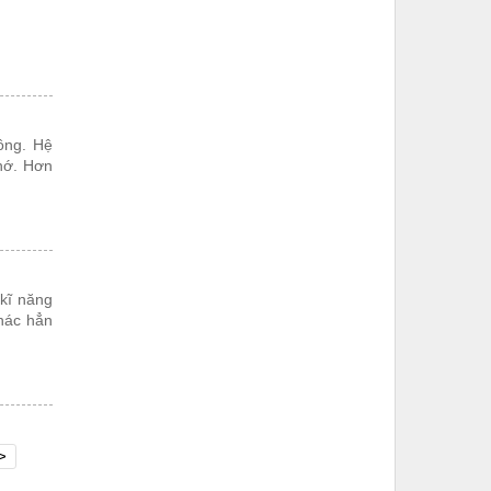
ông. Hệ
nhớ. Hơn
 kĩ năng
khác hẳn
>