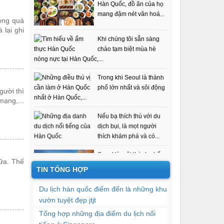
Hàn cần biết
mang đậm nét văn hoá...
rong quá
lại ghi
Khi chúng tôi sẵn sàng
chào tạm biệt mùa hè
nóng nực tại Hàn Quốc,...
Trong khi Seoul là thành
phố lớn nhất và sôi động
nhất ở Hàn Quốc,...
gười thì
mạng,...
Nếu bạ thích thú với du
dịch bụi, là mọt người
thích khám phá và có...
Seoul là một thành phố
tuyệt vời. Có rất nhiều
nữa. Thế
nơi mở cửa suốt ngày...
TIN TỔNG HỢP
Du lịch hàn quốc điểm đến là những khu
Giống như tất cả các
vườn tuyệt đẹp jtjt
nước khác, Hàn Quốc có
Tổng hợp những địa điểm du lịch nổi
các điểm tham quan đại...