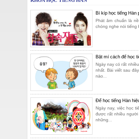
KHÓA HỌC TIẾNG HÀN
Bí kíp học tiếng Hàn
Phát âm chuẩn là nền
chóng nghe nói tiếng 
Bật mí cách để học t
Ngày nay có rất nhiề
nhất. Bài viết sau đâ
nào...
​Để học tiếng Hàn hi
Ngày nay, việc học t
được rất nhiều người 
những...