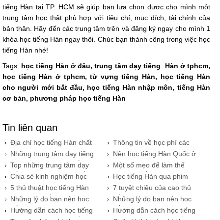
tiếng Hàn tại TP. HCM sẽ giúp bạn lựa chọn được cho mình một
trung tâm học thật phù hợp với tiêu chí, mục đích, tài chính của
bản thân. Hãy đến các trung tâm trên và đăng ký ngay cho mình 1
khóa học tiếng Hàn ngay thôi. Chúc bạn thành công trong việc học
tiếng Hàn nhé!
Tags:
học tiếng Hàn ở đâu, trung tâm dạy tiếng Hàn ở tphcm,
học tiếng Hàn ở tphcm, từ vựng tiếng Hàn, học tiếng Hàn
cho người mới bắt đầu, học tiếng Hàn nhập môn, tiếng Hàn
cơ bản, phương pháp học tiếng Hàn
Tin liên quan
Địa chỉ học tiếng Hàn chất
Thông tin về học phí các
lượng tại quận 10
khóa học tiếng Hàn cần
Những trung tâm dạy tiếng
Nên học tiếng Hàn Quốc ở
biết
Hàn có học phí rẻ nhất TP.
đâu tại TP. HCM
Top những trung tâm dạy
​Một số mẹo để làm thế
HCM
tiếng Hàn giá rẻ mà chất
nào học tiếng Hàn hiệu
Chia sẻ kinh nghiệm học
Học tiếng Hàn qua phim
lượng
quả
tiếng Hàn Quốc đơn giản
ảnh có hiệu quả không?
5 thủ thuật học tiếng Hàn
7 tuyệt chiêu của cao thủ
cho bạn
hiệu quả nhất
tiếng Hàn
Những lý do bạn nên học
​Những lý do bạn nên học
tiếng Hàn - 3 bước học
tiếng Hàn - 3 bước học
​Hướng dẫn cách học tiếng
​Hướng dẫn cách học tiếng
tiếng Hàn tốt 2
tiếng Hàn 1
Hàn hiệu quả - Học tiếng
Hàn hiệu quả - Học tiếng