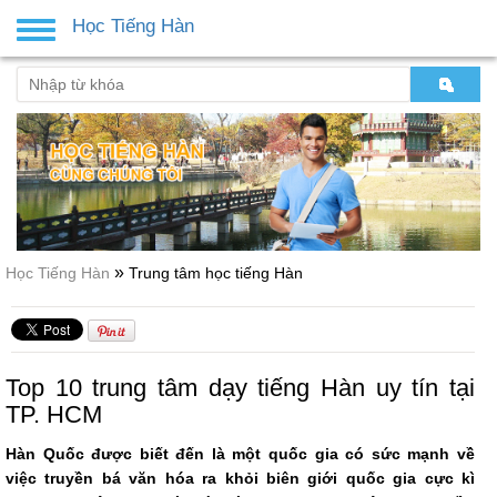
Học Tiếng Hàn
Toggle
navigation
»
Học Tiếng Hàn
Trung tâm học tiếng Hàn
Top 10 trung tâm dạy tiếng Hàn uy tín tại
TP. HCM
Hàn Quốc được biết đến là một quốc gia có sức mạnh về
việc truyền bá văn hóa ra khỏi biên giới quốc gia cực kì