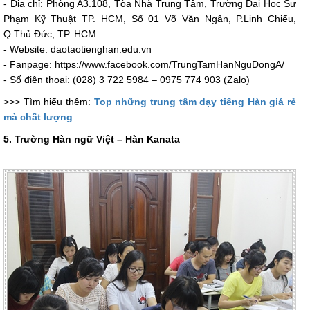
- Địa chỉ: Phòng A3.108, Tòa Nhà Trung Tâm, Trường Đại Học Sư
Phạm Kỹ Thuật TP. HCM, Số 01 Võ Văn Ngân, P.Linh Chiểu,
Q.Thủ Đức, TP. HCM
- Website: daotaotienghan.edu.vn
- Fanpage: https://www.facebook.com/TrungTamHanNguDongA/
- Số điện thoại: (028) 3 722 5984 – 0975 774 903 (Zalo)
>>> Tìm hiểu thêm: ​
Top những trung tâm dạy tiếng Hàn giá rẻ
mà chất lượng
5. Trường Hàn ngữ Việt – Hàn Kanata