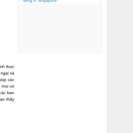
tiếng ở Singapore
Giống như tất cả các
nước, Hàn Quốc có điểm
tham quan đại diện mà...
Nếu bạn muốn trải
nghiệm sự kỳ diệu và
lộng lẫy của mùa thu ở
châu...
ảnh thực
Để học tiếng Hàn tốt bạn
 ngại và
cần có phương pháp học
hiệu quả. Hôm nay,...
giúp các
g mọi cơ
 các bạn
Hàn Quốc cung cấp các
bạn thấy
dịch vụ du lịch rất hấp
dẫn và chất lượng,...