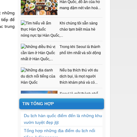
Hàn cần biết
ết những
Khi chúng tôi sẵn sàng
 tiếp để
chào tạm biệt mùa hè
ác trung
nóng nực tại Hàn Quốc,...
Trong khi Seoul là thành
phố lớn nhất và sôi động
nhất ở Hàn Quốc,...
Nếu bạ thích thú với du
dịch bụi, là mọt người
thích khám phá và có...
Seoul là một thành phố
tuyệt vời. Có rất nhiều
nơi mở cửa suốt ngày...
TIN TỔNG HỢP
Du lịch hàn quốc điểm đến là những khu
Giống như tất cả các
nước khác, Hàn Quốc có
vườn tuyệt đẹp jtjt
các điểm tham quan đại...
Tổng hợp những địa điểm du lịch nổi