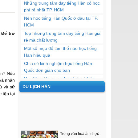
Những trung tâm dạy tiếng Hàn có học
phí rẻ nhất TP. HCM
Nên học tiếng Hàn Quốc ở đâu tại TP.
HCM
 Để trở
Top những trung tâm dạy tiếng Hàn giá
rẻ mà chất lượng
​Một số mẹo để làm thế nào học tiếng
Hàn hiệu quả
Chia sẻ kinh nghiệm học tiếng Hàn
Quốc đơn giản cho bạn
hân? Nếu
Học tiếng Hàn qua phim ảnh có hiệu
 và nhận
quả không?
DU LỊCH HÀN
ừ và sử
 tập tại
5 thủ thuật học tiếng Hàn hiệu quả nhất
Địa chỉ học tiếng Hàn chất lượng tại
quận 10
Top 10 trung tâm dạy tiếng Hàn uy tín
tại TP. HCM
Trong văn hoá ẩm thực
Hàn Quốc, đồ ăn của họ
Thông tin về học phí các khóa học tiếng
mang đậm nét văn hoá...