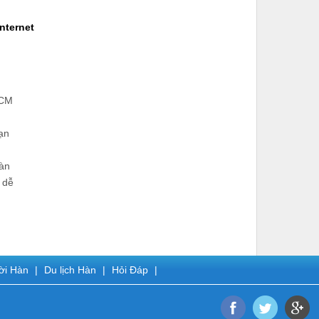
nternet
HCM
ạn
Hàn
 dễ
̀i Hàn
|
Du lịch Hàn
|
Hỏi Đáp
|