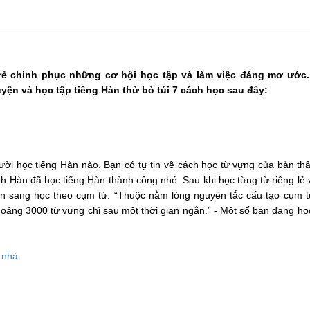
trẻ chinh phục những cơ hội học tập và làm việc đáng mơ ước.
uyện và học tập tiếng Hàn thử bỏ túi 7 cách học sau đây:
gười học tiếng Hàn nào. Bạn có tự tin về cách học từ vựng của bản t
 Hàn đã học tiếng Hàn thành công nhé. Sau khi học từng từ riêng lẻ
ển sang học theo cụm từ. “Thuộc nằm lòng nguyên tắc cấu tạo cụm t
ảng 3000 từ vựng chỉ sau một thời gian ngắn.” - Một số bạn đang học
 nhà