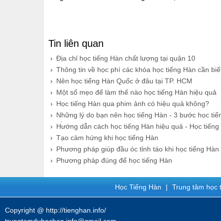
Tin liên quan
Địa chỉ học tiếng Hàn chất lượng tại quận 10
Thông tin về học phí các khóa học tiếng Hàn cần biế
Nên học tiếng Hàn Quốc ở đâu tại TP. HCM
​Một số mẹo để làm thế nào học tiếng Hàn hiệu quả
Học tiếng Hàn qua phim ảnh có hiệu quả không?
Những lý do bạn nên học tiếng Hàn - 3 bước học ti
tốt 2
​Hướng dẫn cách học tiếng Hàn hiệu quả - Học tiếng
2
Tạo cảm hứng khi học tiếng Hàn
Phương pháp giúp đầu óc tỉnh táo khi học tiếng Hàn
Phương pháp đúng để học tiếng Hàn
Học Tiếng Hàn
|
Trung tâm học t
Copyright @ http://tienghan.info/
trungtamduhochan.info@gmail.com