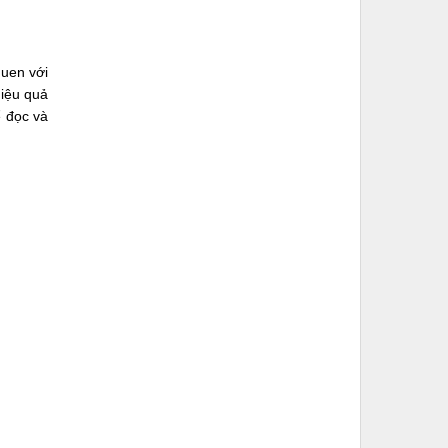
quen với
hiệu quả
ể đọc và