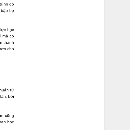
trình độ
 bập bẹ
lực học
hỉ mà có
àn thành
 hơn cho
chuẩn từ
Hàn, bởi
iệm cũng
bạn học