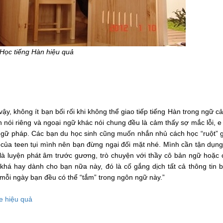
Học tiếng Hàn hiệu quả
 vậy, không ít bạn bối rối khi không thể giao tiếp tiếng Hàn trong ngữ c
 nói riêng và ngoại ngữ khác nói chung đều là cảm thấy sợ mắc lỗi, e
 ngữ pháp. Các bạn du học sinh cũng muốn nhắn nhủ cách học “ruột” 
ng của teen tụi mình nên bạn đừng ngại đối mặt nhé. Mình cần tận dụn
 là luyện phát âm trước gương, trò chuyện với thầy cô bản ngữ hoặc
khá hay dành cho bạn nữa này, đó là cố gắng dịch tất cả thông tin 
 mỗi ngày bạn đều có thể “tắm” trong ngôn ngữ này.”
e hiệu quả