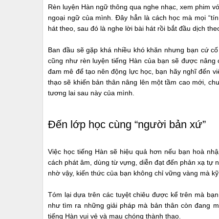
Rèn luyện Hàn ngữ thông qua nghe nhạc, xem phim với
ngoại ngữ của mình. Đây hẳn là cách học mà mọi “tí
hát theo, sau đó là nghe lời bài hát rồi bắt đầu dịch t
Ban đầu sẽ gặp khá nhiều khó khăn nhưng bạn cứ cố 
cũng như rèn luyện tiếng Hàn của bạn sẽ được nâng ca
đam mê để tạo nên động lực học, bạn hãy nghĩ đến việ
thạo sẽ khiến bản thân nâng lên một tầm cao mới, chư
tương lai sau này của mình.
Đến lớp học cùng “người bản xứ”
Việc học tiếng Hàn sẽ hiệu quả hơn nếu bạn hoà nhập
cách phát âm, dùng từ vựng, diễn đạt đến phản xạ tự 
nhờ vậy, kiến thức của bạn không chỉ vững vàng mà kỹ 
Tóm lại dựa trên các tuyệt chiêu được kể trên mà bạn
như tìm ra những giải pháp mà bản thân còn đang mắ
tiếng Hàn vui vẻ và mau chóng thành thạo.