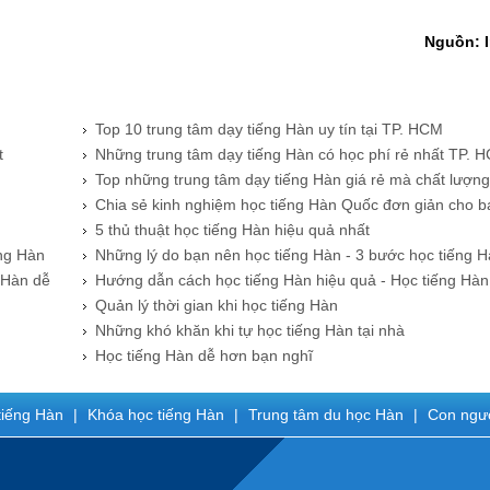
Nguồn: I
Top 10 trung tâm dạy tiếng Hàn uy tín tại TP. HCM
t
Những trung tâm dạy tiếng Hàn có học phí rẻ nhất TP. 
Top những trung tâm dạy tiếng Hàn giá rẻ mà chất lượng
Chia sẻ kinh nghiệm học tiếng Hàn Quốc đơn giản cho b
5 thủ thuật học tiếng Hàn hiệu quả nhất
ếng Hàn
​Những lý do bạn nên học tiếng Hàn - 3 bước học tiếng 
1
 Hàn dễ
​Hướng dẫn cách học tiếng Hàn hiệu quả - Học tiếng Hàn
1
Quản lý thời gian khi học tiếng Hàn
Những khó khăn khi tự học tiếng Hàn tại nhà
Học tiếng Hàn dễ hơn bạn nghĩ
iếng Hàn
|
Khóa học tiếng Hàn
|
Trung tâm du học Hàn
|
Con ngươ