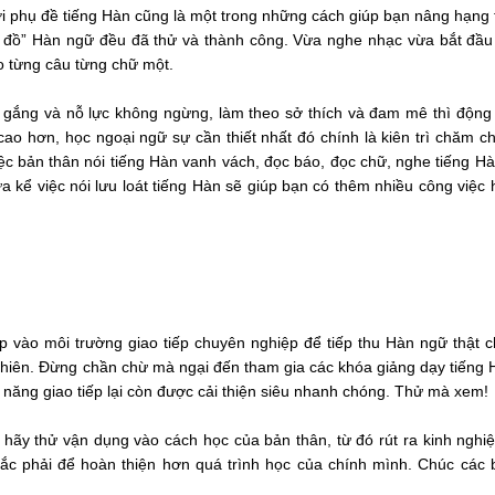
 phụ đề tiếng Hàn cũng là một trong những cách giúp bạn nâng hạng 
n đồ” Hàn ngữ đều đã thử và thành công. Vừa nghe nhạc vừa bắt đầu
heo từng câu từng chữ một.
gắng và nỗ lực không ngừng, làm theo sở thích và đam mê thì động 
o hơn, học ngoại ngữ sự cần thiết nhất đó chính là kiên trì chăm c
c bản thân nói tiếng Hàn vanh vách, đọc báo, đọc chữ, nghe tiếng H
a kể việc nói lưu loát tiếng Hàn sẽ giúp bạn có thêm nhiều công việc
 vào môi trường giao tiếp chuyên nghiệp để tiếp thu Hàn ngữ thật 
nhiên. Đừng chần chừ mà ngại đến tham gia các khóa giảng dạy tiếng 
năng giao tiếp lại còn được cải thiện siêu nhanh chóng. Thử mà xem!
 hãy thử vận dụng vào cách học của bản thân, từ đó rút ra kinh ngh
c phải để hoàn thiện hơn quá trình học của chính mình. Chúc các 