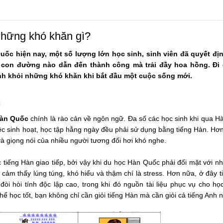
những khó khăn gì?
uốc hiện nay, một số lượng lớn học sinh, sinh viên đã quyết đị
ó con đường nào dẫn đến thành công mà trải đầy hoa hồng. Đi
nh khỏi những khó khăn khi bắt đầu một cuộc sống mới.
c
Hàn Quốc
chính là rào cản về ngôn ngữ. Đa số các học sinh khi qua 
iệc sinh hoạt, học tập hằng ngày đều phải sử dụng bằng tiếng Hàn. Hơ
à giọng nói của nhiều người tương đối hơi khó nghe.
tiếng Hàn giao tiếp, bởi vậy khi du học Hàn Quốc phải đối mặt với n
cảm thấy lúng túng, khó hiểu và thậm chí là stress. Hơn nữa, ở đây t
òi hòi tính độc lập cao, trong khi đó nguồn tài liệu phục vụ cho họ
thể học tốt, bạn không chỉ cần giỏi tiếng Hàn mà cần giỏi cả tiếng Anh 