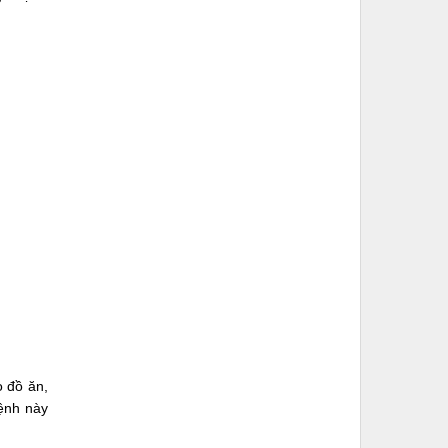
o đồ ăn,
bệnh này