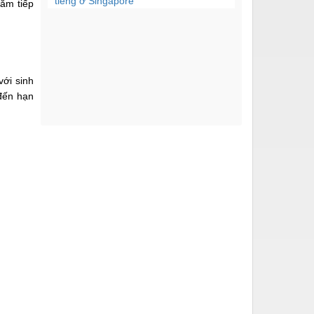
tiếng ở Singapore
năm tiếp
Giống như tất cả các
nước, Hàn Quốc có điểm
tham quan đại diện mà...
với sinh
Nếu bạn muốn trải
nghiệm sự kỳ diệu và
 đến hạn
lộng lẫy của mùa thu ở
châu...
Để học tiếng Hàn tốt bạn
cần có phương pháp học
hiệu quả. Hôm nay,...
Hàn Quốc cung cấp các
dịch vụ du lịch rất hấp
dẫn và chất lượng,...