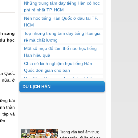
Những trung tâm dạy tiếng Hàn có học
phí rẻ nhất TP. HCM
Nên học tiếng Hàn Quốc ở đâu tại TP.
HCM
nh sang
Top những trung tâm dạy tiếng Hàn giá
 du học
rẻ mà chất lượng
​Một số mẹo để làm thế nào học tiếng
Hàn hiệu quả
Chia sẻ kinh nghiệm học tiếng Hàn
Quốc đơn giản cho bạn
Hàn Quốc
Học tiếng Hàn qua phim ảnh có hiệu
n nữa, ở
quả không?
DU LỊCH HÀN
5 thủ thuật học tiếng Hàn hiệu quả nhất
hững bài
Địa chỉ học tiếng Hàn chất lượng tại
inh thần
quận 10
c tập và
Top 10 trung tâm dạy tiếng Hàn uy tín
nữa.
Trong văn hoá ẩm thực
tại TP. HCM
Hàn Quốc, đồ ăn của họ
Thông tin về học phí các khóa học tiếng
mang đậm nét văn hoá...