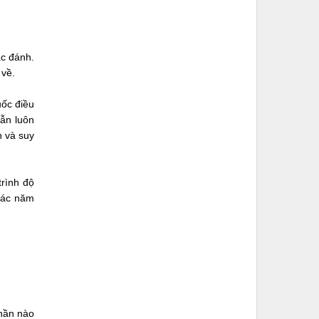
ặc đánh.
 về.
uốc điều
vẫn luôn
n và suy
trình độ
 các năm
phần nào