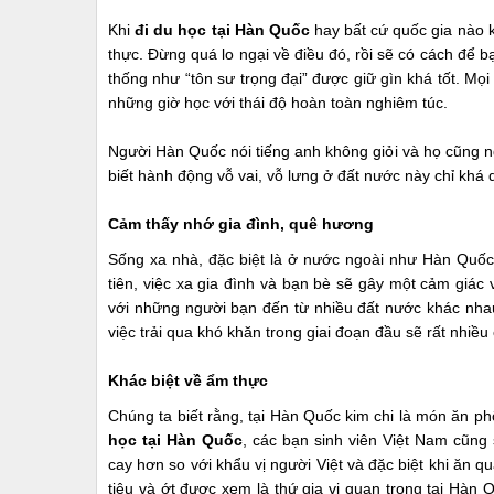
Khi
đi du học tại Hàn Quốc
hay bất cứ quốc gia nào 
thực. Đừng quá lo ngại về điều đó, rồi sẽ có cách để 
thống như “tôn sư trọng đại” được giữ gìn khá tốt. M
những giờ học với thái độ hoàn toàn nghiêm túc.
Người Hàn Quốc nói tiếng anh không giỏi và họ cũng ngạ
biết hành động vỗ vai, vỗ lưng ở đất nước này chỉ khá 
Cảm thấy nhớ gia đình, quê hương
Sống xa nhà, đặc biệt là ở nước ngoài như Hàn Quốc 
tiên, việc xa gia đình và bạn bè sẽ gây một cảm giá
với những người bạn đến từ nhiều đất nước khác nhau,
việc trải qua khó khăn trong giai đoạn đầu sẽ rất nhiều
Khác biệt về ẩm thực
Chúng ta biết rằng, tại Hàn Quốc kim chi là món ăn p
học tại Hàn Quốc
, các bạn sinh viên Việt Nam cũn
cay hơn so với khẩu vị người Việt và đặc biệt khi ăn 
tiêu và ớt được xem là thứ gia vị quan trọng tại Hàn