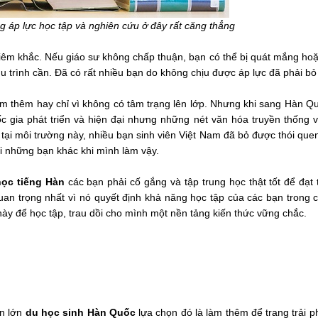
 áp lực học tập và nghiên cứu ở đây rất căng thẳng
iêm khắc. Nếu giáo sư không chấp thuận, bạn có thể bị quát mắng ho
u trình cần. Đã có rất nhiều bạn do không chịu được áp lực đã phải bỏ
làm thêm hay chỉ vì không có tâm trạng lên lớp. Nhưng khi sang Hàn Q
 gia phát triển và hiện đại nhưng những nét văn hóa truyền thống 
ập tại môi trường này, nhiều bạn sinh viên Việt Nam đã bỏ được thói que
ới những bạn khác khi mình làm vậy.
học tiếng Hàn
các bạn phải cố gắng và tập trung học thật tốt để đạt 
 quan trọng nhất vì nó quyết định khả năng học tập của các bạn trong
 này để học tập, trau dồi cho mình một nền tảng kiến thức vững chắc.
ần lớn
du học sinh Hàn Quốc
lựa chọn đó là làm thêm để trang trải 