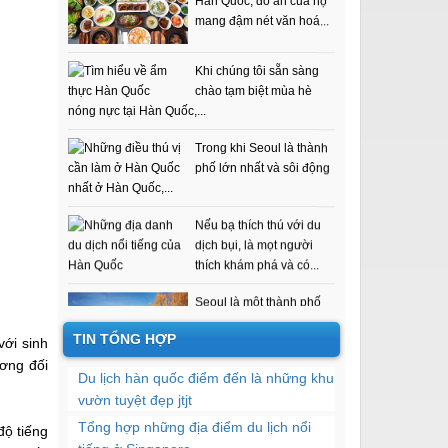
Hàn cần biết
Khi chúng tôi sẵn sàng
chào tạm biệt mùa hè
nóng nực tại Hàn Quốc,...
Trong khi Seoul là thành
phố lớn nhất và sôi động
nhất ở Hàn Quốc,...
Nếu bạ thích thú với du
dịch bụi, là mọt người
thích khám phá và có...
Seoul là một thành phố
tuyệt vời. Có rất nhiều
nơi mở cửa suốt ngày...
TIN TỔNG HỢP
với sinh
ương đối
Giống như tất cả các
Du lịch hàn quốc điểm đến là những khu
nước khác, Hàn Quốc có
vườn tuyệt đẹp jtjt
các điểm tham quan đại...
Tổng hợp những địa điểm du lịch nổi
độ tiếng