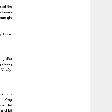
o tới ẩm
a truyền
tham gia
ng. Được
háng đầu
ng chung
 Vì vậy,
ế khi
du
 thường
hỏe. Hạt
ia vị kể