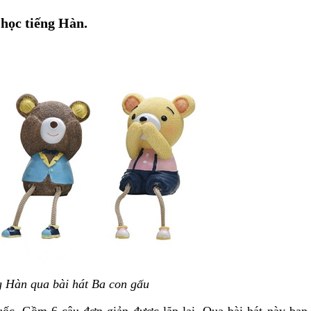
 học tiếng Hàn.
g Hàn qua bài hát Ba con gấu
Quốc. Gồm 6 câu đơn giản được lặp lại. Qua bài hát này bạn