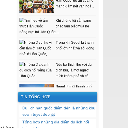
Hàn cần biết
Khi chúng tôi sẵn sàng
chào tạm biệt mùa hè
nóng nực tại Hàn Quốc,...
Trong khi Seoul là thành
phố lớn nhất và sôi động
nhất ở Hàn Quốc,...
Nếu bạ thích thú với du
dịch bụi, là mọt người
thích khám phá và có...
Seoul là một thành phố
tuyệt vời. Có rất nhiều
nơi mở cửa suốt ngày...
TIN TỔNG HỢP
Giống như tất cả các
Du lịch hàn quốc điểm đến là những khu
nước khác, Hàn Quốc có
vườn tuyệt đẹp jtjt
các điểm tham quan đại...
Tổng hợp những địa điểm du lịch nổi
 sẽ học