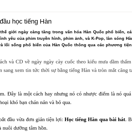
 đầu học tiếng Hàn
thế giới ngày càng tăng trong văn hóa Hàn Quốc phổ biến, cái
tình yêu của phim truyền hình, phim ảnh, và K-Pop, làn sóng H
 lối sống phổ biến của Hàn Quốc thông qua các phương tiện
ách và CD về ngày ngày cày cuốc theo kiểu mưa dầm thấm 
 sang xem tin tức thời sự bằng tiếng Hàn và tròn mắt căng ta
im. Đây là một cách hay nhưng nó có nhược điểm là nó quá
thoại khó bạn chán nản và bỏ qua.
ắt đầu vừa đơn giản tiện lợi:
Học tiếng Hàn qua bài hát
. 
và nuôi dưỡng tâm hồn.