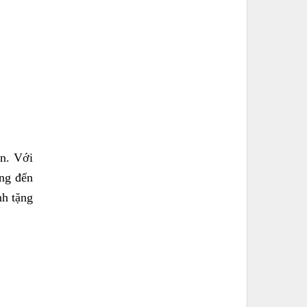
n. Với
ang đến
nh tặng