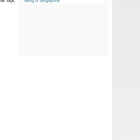
tiếng ở Singapore
Giống như tất cả các
nước, Hàn Quốc có điểm
tham quan đại diện mà...
Nếu bạn muốn trải
nghiệm sự kỳ diệu và
lộng lẫy của mùa thu ở
châu...
Để học tiếng Hàn tốt bạn
cần có phương pháp học
hiệu quả. Hôm nay,...
Hàn Quốc cung cấp các
dịch vụ du lịch rất hấp
dẫn và chất lượng,...