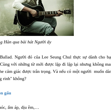
ng Hàn qua bài hát Người ấy
Ballad. Người đó của Lee Seung Chul thực sự dành cho bạ
 Cùng với những từ mới được lặp đi lặp lại nhưng không m
he cảm giác được trân trọng. Và nếu có một người muốn dà
ng rinh" không?
on gấu
khóc, ấm áp, dịu êm,…