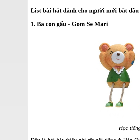
List bài hát dành cho người mới bắt đầu
1. Ba con gấu - Gom Se Mari
Học tiến
Đây là bài hát thiếu nhi rất nổi tiếng ở Hàn 