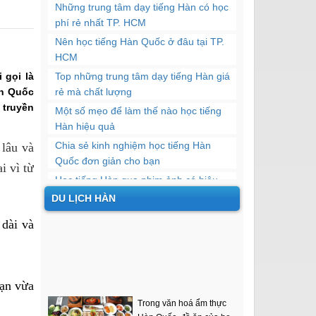
Những trung tâm dạy tiếng Hàn có học
phí rẻ nhất TP. HCM
Nên học tiếng Hàn Quốc ở đâu tại TP.
HCM
 gọi là
Top những trung tâm dạy tiếng Hàn giá
àn Quốc
rẻ mà chất lượng
 truyền
​Một số mẹo để làm thế nào học tiếng
Hàn hiệu quả
Chia sẻ kinh nghiệm học tiếng Hàn
lâu và
Quốc đơn giản cho bạn
i vì từ
Học tiếng Hàn qua phim ảnh có hiệu
quả không?
DU LỊCH HÀN
5 thủ thuật học tiếng Hàn hiệu quả nhất
 dài và
Địa chỉ học tiếng Hàn chất lượng tại
quận 10
Top 10 trung tâm dạy tiếng Hàn uy tín
Trong văn hoá ẩm thực
tại TP. HCM
Bạn vừa
Hàn Quốc, đồ ăn của họ
Thông tin về học phí các khóa học tiếng
mang đậm nét văn hoá...